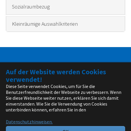
Sozialraumbezug
Kleinräumige Auswahlkriterien
Auf der Website werden Cookies
verwendet!
Impressum
Diese Seite verwendet Cookies, um für Sie die
Datenschutz
Benutzerfreundlichkeit der Webseite zu verbessern. Wenn
Kontakt
Sie diese Webseite weiter nutzen, erklären Sie sich damit
einverstanden. Wie Sie die Verwendung von Cookies
Die Webseite familienzentrum.nrw.de ist ein Angebot des
unterbinden können, erfahren Sie in den
Ministeriums für Kinder, Jugend, Familie, Gleichstellung,
Flucht und Integration des Landes Nordrhein-Westfalen
Datenschutzhinweisen.